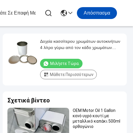
άτε Σε Επαφή Με
Απόσπασμα
Δοχεία κασσίτερου χρωμάτων αυτοκινήτων
4 λίτρο γύρω από τον κάδο χρωμάτων
μετάλλων με το καπάκι
Μιλήστε Τώρα.
Μάθετε Περισσότερων
Σχετικά βίντεο
OEM Motor Oil 1 Gallon
κενό υγρό κουτί με
μεταλλικό καπάκι 500ml
ορθογώνιο