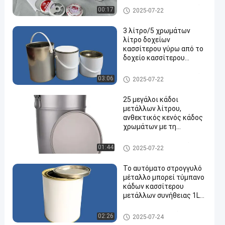
δοχεία κασσίτερου χρωμάτ
00:17
2025-07-22
ων
3 λίτρο/5 χρωμάτων
λίτρο δοχείων
κασσίτερου γύρω από το
δοχείο κασσίτερου
μετάλλων για τη χημική
αποθήκευση
δοχεία κασσίτερου χρωμάτ
03:06
2025-07-22
επιστρώματος
ων
25 μεγάλοι κάδοι
μετάλλων λίτρου,
ανθεκτικός κενός κάδος
χρωμάτων με τη
σφραγισμένη λουρίδα
αφρού
Κάδος χρωμάτων μετάλλων
01:44
2025-07-22
Το αυτόματο στρογγυλό
μέταλλο μπορεί τύμπανο
κάδων κασσίτερου
μετάλλων συνήθειας 1L
για την αποθήκευση
συσκευασίας
Κασσίτερος χρωμάτων αυτο
02:26
2025-07-24
κινήτων