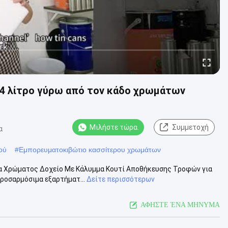
4 λίτρο γύρω από τον κάδο χρωμάτων
Μιλήστε τώρα.
Συμμετοχή
α
ού
#
Εμπορευματοκιβώτιο κασσίτερου χρωμάτων
ία Χρώματος Δοχείο Με Κάλυμμα Κουτί Αποθήκευσης Τροφών για
προσαρμόσιμα εξαρτήματ...
Δείτε περισσότερων
ΑΦΗΣΤΕ ΈΝΑ ΜΗΝΥΜΑ