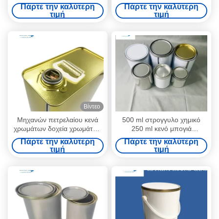
με το καπάκι,
επίχρισμα ξύλου 1 γαλόνι
Πάρτε την καλύτερη
Πάρτε την καλύτερη
εμπορευματοκιβώτια
OEM κενές κονσέρβες βαφής
τιμή
τιμή
αποθήκευσης χρωμάτων για
το εναπομείναντας χρώμα
Βίντεο
Μηχανών πετρελαίου κενά
500 ml στρογγυλο χημικό
χρωμάτων δοχεία χρωμάτων
250 ml κενό μπογιά
κασσίτερων ορθογώνια κενά
κονσέρβες 0,23 mm πάχος
Πάρτε την καλύτερη
Πάρτε την καλύτερη
1 γαλόνι με την κεφαλή
τιμή
τιμή
κοχλίου πίεσης