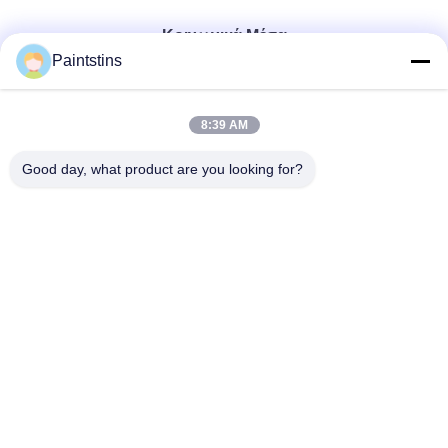
Κοινωνικά Μέσα
Paintstins
Γρήγορη επικοινωνία
8:39 AM
Τηλ.
Good day, what product are you looking for?
00-86-13711606141
Ηλεκτρονικό
gembettercan@gmail.com
Διεύθυνση
Οδός Huacheng, περιοχή Huadu, πόλη Guangzhou,
επαρχία Guangdong, Κίνα.
Πολιτική μυστικότητας
|
Sitemap
Καλή ποιότητα της Κίνας Κενοί κασσίτεροι χρωμάτων