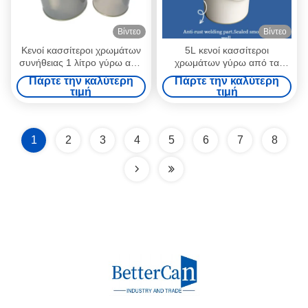
Βίντεο
Βίντεο
Κενοί κασσίτεροι χρωμάτων
5L κενοί κασσίτεροι
συνήθειας 1 λίτρο γύρω από
χρωμάτων γύρω από τα
τα αυτοκίνητα δοχεία
δοχεία μετάλλων για τη
Πάρτε την καλύτερη
Πάρτε την καλύτερη
χρωμάτων με το σφιχτό
συσκευασία ISO9001
τιμή
τιμή
τριπλό καπάκι
1
2
3
4
5
6
7
8