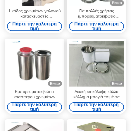
Βίντεο
1 κάδος χρωμάτων γαλονιού
Για πολλές χρήσεις
κατασκευαστές
εμπορευματοκιβώτιο
εμπορευματοκιβωτίων
κασσίτερου χρωμάτων, κενά
Πάρτε την καλύτερη
Πάρτε την καλύτερη
κασσίτερου χρωμάτων
δοχεία χρωμάτων γαλονιού
τιμή
τιμή
μετάλλων 4 λίτρων
με τα καπάκια
Βίντεο
Βίντεο
Εμπορευματοκιβώτια
Λευκή επικάλυψη κόλλα
κασσίτερου χρωμάτων
κόλλημα μπογιά τσιμέντα
μετάλλων 250ml για τη
κονσέρβες στρογγυλό δοχείο
Πάρτε την καλύτερη
Πάρτε την καλύτερη
συσκευασία χημικής
ανθεκτικό σε χημικά
τιμή
τιμή
βιομηχανίας