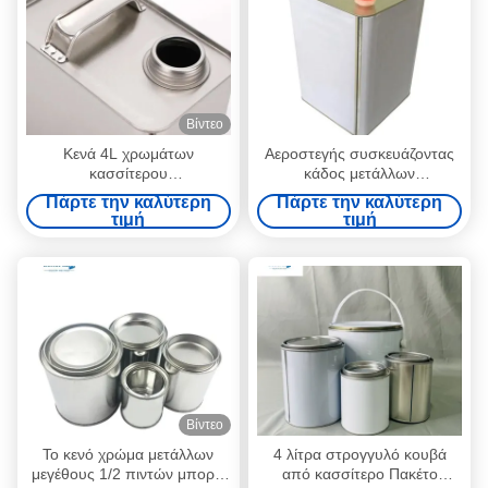
Βίντεο
Κενά 4L χρωμάτων
Αεροστεγής συσκευάζοντας
κασσίτερου
κάδος μετάλλων
εμπορευματοκιβώτια
εμπορευματοκιβωτίων 20l
Πάρτε την καλύτερη
Πάρτε την καλύτερη
κασσίτερου πετρελαίου
πιάτων κασσίτερου
τιμή
τιμή
δοχείων τετραγωνικά με το
χρωμάτων αυτοκινήτων με το
καπάκι
πλαστικό καπάκι
Βίντεο
Το κενό χρώμα μετάλλων
4 λίτρα στρογγυλό κουβά
μεγέθους 1/2 πιντών μπορεί
από κασσίτερο Πακέτο