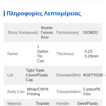
Πληροφορίες Λεπτομέρειας
Φοσάν-
Τόπος Καταγωγής:
Γκουανγκντόνγκ-
Πιστοποίηση:
ISO9001
Κίνα
1 
Gallon 
0.23-
Name:
Thickness:
Tin 
0.28mm
Can
Tight Triple 
Lid:
Cover/Plastic 
Diameter(mm):
Φ167*H190（
Cap
White/CMYK 
Carton/PE 
Body Can:
Transportation:
Printing
Film
Material:
Tinplate
Handle:
Steel/plastic