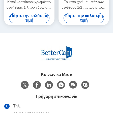
Κενοί κασσίτεροι χρωμάτων
Το κενό χρώμα μετάλλων
συνήθειας 1 λίτρο γύρω από
μεγέθους 1/2 πιντών μπορεί
τα αυτοκίνητα δοχεία
με το καπάκι,
Πάρτε την καλύτερη
Πάρτε την καλύτερη
χρωμάτων με το σφιχτό
εμπορευματοκιβώτια
τιμή
τιμή
τριπλό καπάκι
αποθήκευσης χρωμάτων για
το εναπομείναντας χρώμα
Κοινωνικά Μέσα
Γρήγορη επικοινωνία
Τηλ.