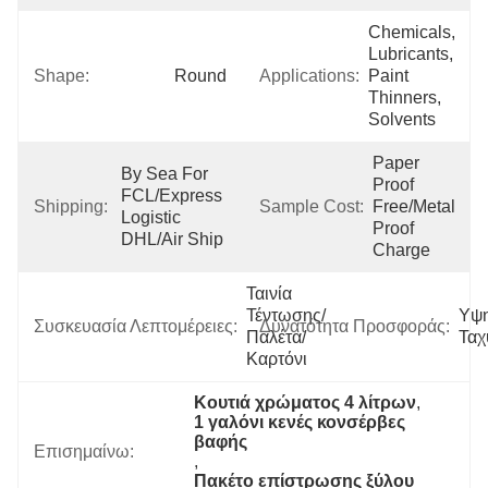
Chemicals, 
Lubricants, 
Shape:
Round
Applications:
Paint 
Thinners, 
Solvents
Paper 
By Sea For 
Proof 
FCL/Express 
Shipping:
Sample Cost:
Free/Metal 
Logistic 
Proof 
DHL/Air Ship
Charge
Ταινία 
Τέντωσης/
Υψη
Συσκευασία Λεπτομέρειες:
Δυνατότητα Προσφοράς:
Παλέτα/
Ταχ
Καρτόνι
Κουτιά χρώματος 4 λίτρων
, 
1 γαλόνι κενές κονσέρβες 
βαφής
Επισημαίνω:
, 
Πακέτο επίστρωσης ξύλου 