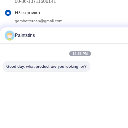
00-86-13711606141
Ηλεκτρονικό
gembettercan@gmail.com
Διεύθυνση
Paintstins
Οδός Huacheng, περιοχή Huadu, πόλη Guangzhou,
επαρχία Guangdong, Κίνα.
12:53 PM
Πολιτική μυστικότητας
|
Sitemap
Good day, what product are you looking for?
Καλή ποιότητα της Κίνας Κενοί κασσίτεροι χρωμάτων
Προμηθευτής. Πνευματικά δικαιώματα © 2023-2026 Guangzhou
BetterCan Industry and Trade Co., Ltd. . Διατηρούνται όλα τα
πνευματικά δικαιώματα.