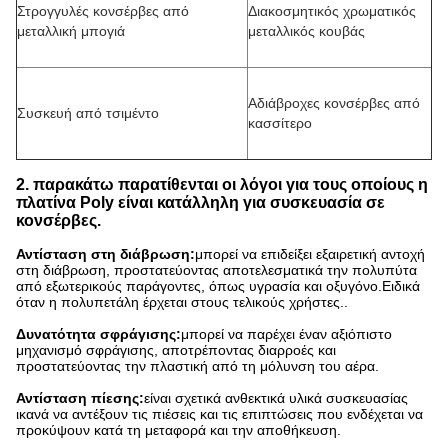
Στρογγυλές κονσέρβες από
Διακοσμητικός χρωματικός
μεταλλική μπογιά
μεταλλικός κουβάς
Αδιάβροχες κονσέρβες από
Συσκευή από τσιμέντο
κασσίτερο
2. παρακάτω παρατίθενται οι λόγοι για τους οποίους η
πλατίνα Poly είναι κατάλληλη για συσκευασία σε
κονσέρβες.
Αντίσταση στη διάβρωση:
μπορεί να επιδείξει εξαιρετική αντοχή
στη διάβρωση, προστατεύοντας αποτελεσματικά την πολυπύτα
από εξωτερικούς παράγοντες, όπως υγρασία και οξυγόνο.Ειδικά
όταν η πολυπετάλη έρχεται στους τελικούς χρήστες..
Δυνατότητα σφράγισης:
μπορεί να παρέχει έναν αξιόπιστο
μηχανισμό σφράγισης, αποτρέποντας διαρροές και
προστατεύοντας την πλαστική από τη μόλυνση του αέρα.
Αντίσταση πίεσης:
είναι σχετικά ανθεκτικά υλικά συσκευασίας
ικανά να αντέξουν τις πιέσεις και τις επιπτώσεις που ενδέχεται να
προκύψουν κατά τη μεταφορά και την αποθήκευση.