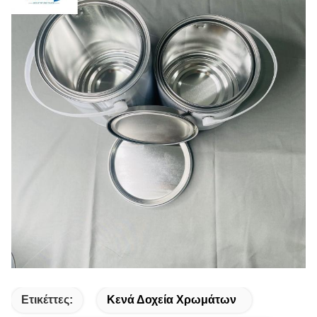
Ετικέττες:
Κενά Δοχεία Χρωμάτων