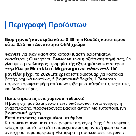
Περιγραφή Προϊόντων
Βιομηχανική κονσέρβα κάτω 0,38 mm Κουβάς κασσίτερου
κάτω 0,35 mm Δυνατότητα OEM χρώμα
Ψάχνετε για έναν αξιόπιστο κατασκευαστή εξαρτημάτων
κασσίτερου; Guangzhou Bettercan είναι η αξιόπιστη πηγή σας, θα
γίνουμε ο μεγαλύτερος προμηθευτής εξαρτημάτων κασσίτερου
Μεταλλικό Μηχάνημα
στην Κίνα με
και πάνω από 100
μοντέλα μέχρι το 2026
Είτε χρειάζεστε αξεσουάρ για κουτάκια
βαφής, χημικά κουτάκια, ή βιομηχανικά δοχεία,Η Bettercan
παρέχει κορυφαία μέρη από κονσέρβα με σταθερότητα, ταχύτητα,
και διεθνές εύρος.
Πέντε στρώσεις ενισχυμένου πυθμένα:
Η βάση σχηματίζεται μέσω πέντε διαδικασιών τυποποίησης ή
αναδίπλωσης, προσφέροντας βασική αντοχή για τυποποιημένη
βιομηχανική χρήση.
Επτά στρώσεις ενισχυμένου πυθμένα:
Κατασκευασμένο με επτά στρώματα σφραγισμένης ή διπλωμένης
ενίσχυσης, αυτό το σχέδιο παρέχει ανώτερη αντοχή φορτίου και
αντοχή σε παραμόρφωση.Μεταφορά, ή συσκευασίες εξαγωγής.