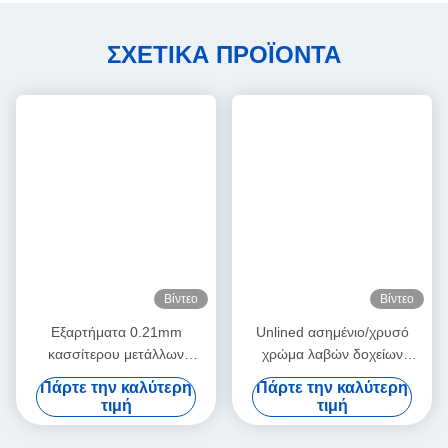
ΣΧΕΤΙΚΑ ΠΡΟΪΟΝΤΑ
Βίντεο
Βίντεο
Εξαρτήματα 0.21mm
Unlined ασημένιο/χρυσό
κασσίτερου μετάλλων
χρώμα λαβών δοχείων
τετραγωνική λαβή
κασσίτερου επιφάνειας για
Πάρτε την καλύτερη
Πάρτε την καλύτερη
εμπορευματοκιβωτίων
την ορθογώνια κορυφή
τιμή
τιμή
κασσίτερου