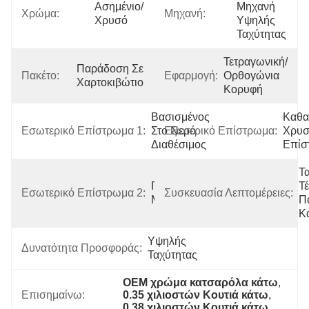
Ασημένιο/
Μηχανή 
Χρώμα:
Μηχανή:
Χρυσό
Υψηλής 
Ταχύτητας
Τετραγωνική/
Παράδοση Σε 
Πακέτο:
Εφαρμογή:
Ορθογώνια 
Χαρτοκιβώτιο
Κορυφή
Βασισμένος 
Καθα
Εσωτερικό Επίστρωμα 1:
Στο Νερό 
Εξωτερικό Επίστρωμα:
Χρυσ
Διαθέσιμος
Επίσ
Τα
Πεδιάδα 
Τ
Εσωτερικό Επίστρωμα 2:
Συσκευασία Λεπτομέρειες:
Μέσα
Π
Κ
Υψηλής 
Δυνατότητα Προσφοράς:
Ταχύτητας
OEM χρώμα κατσαρόλα κάτω
, 
Επισημαίνω:
0.35 χιλιοστών Κουτιά κάτω
, 
0.38 χιλιοστών Κουτιά κάτω