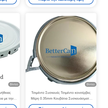
πάχος και χρώμα
Βίντεο
Βίντεο
νήθειας
Τσιμέντο Συσκευές Τσιμέντο κονσέρβες
α με την
Μέρη 0.35mm Κουβάτια Συσκευάσματα
 σωλήνων
OEM πάχος