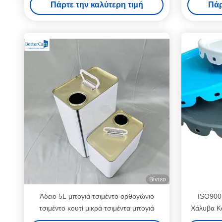
Πάρτε την καλύτερη τιμή
Πάρ
μέτρο κάλυψη κουβά
Βίντεο
Άδειο 5L μπογιά τσιμέντο ορθογώνιο
ISO900
τσιμέντο κουτί μικρά τσιμέντα μπογιά
Χάλυβα Κ
Κ