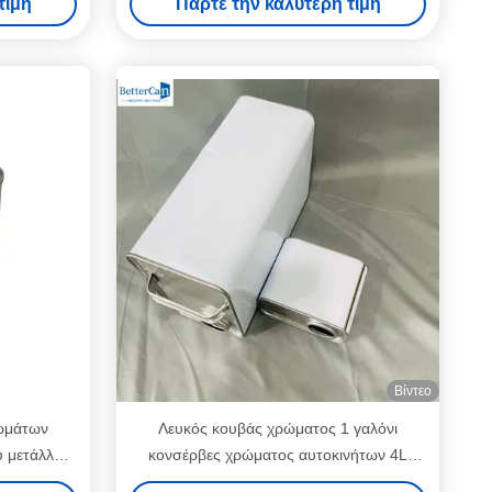
τιμή
Πάρτε την καλύτερη τιμή
Βίντεο
ρωμάτων
Λευκός κουβάς χρώματος 1 γαλόνι
υ μετάλλων
κονσέρβες χρώματος αυτοκινήτων 4L
λίου
κενές κονσέρβες χρώματος μετάλλου