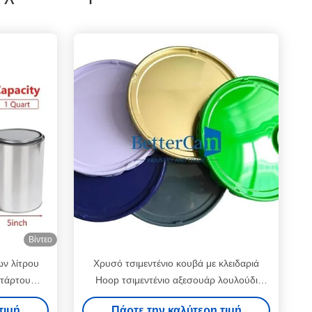
Βίντεο
ων λίτρου
Χρυσό τσιμεντένιο κουβά με κλειδαριά
ετάρτου
Hoop τσιμεντένιο αξεσουάρ λουλούδι
επίστρωμα
κουβά κάλυμμα 0,38mm μέγεθος OEM
τιμή
Πάρτε την καλύτερη τιμή