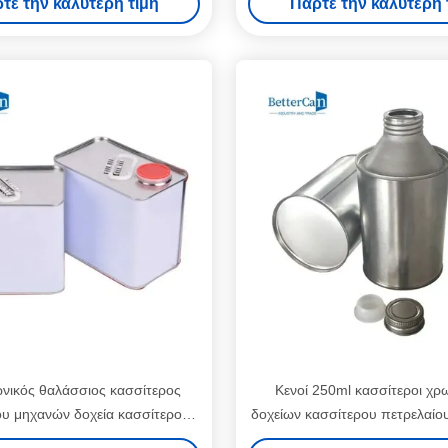
τε την καλύτερη τιμή
Πάρτε την καλύτερη 
νικός θαλάσσιος κασσίτερος
Κενοί 250ml κασσίτεροι χ
ου μηχανών δοχεία κασσίτερου
δοχείων κασσίτερου πετρελαίο
2 λίτρων με την κάλυψη βιδών
cOem με την κεφαλή κοχ