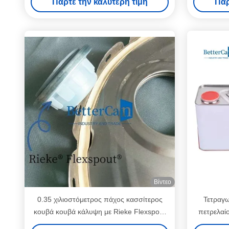
Πάρτε την καλύτερη τιμή
Πάρ
Βίντεο
0.35 χιλιοστόμετρος πάχος κασσίτερος
Τετραγω
κουβά κουβά κάλυψη με Rieke Flexspout
πετρελαί
κασσίτερος αξεσουάρ 0,38 χιλιοστόμετρο
χρωμάτων 