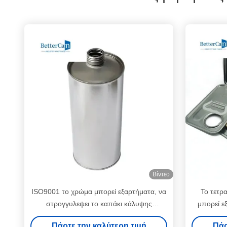
Βίντεο
ISO9001 το χρώμα μπορεί εξαρτήματα, να
Το τετρ
στρογγυλεψει το καπάκι κάλυψης
μπορεί ε
κασσίτερου μετάλλων
Πάρτε την καλύτερη τιμή
Πάρ