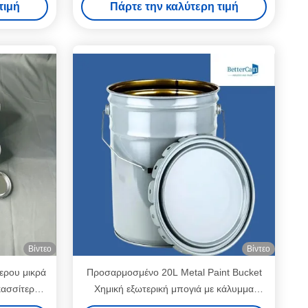
τιμή
Πάρτε την καλύτερη τιμή
Βίντεο
Βίντεο
ερου μικρά
Προσαρμοσμένο 20L Metal Paint Bucket
κασσίτερου
Χημική εξωτερική μπογιά με κάλυμμα
λουλουδιού