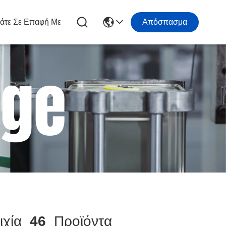
άτε Σε Επαφή Με
Απόσπασμα
ιχία
46
Προϊόντα