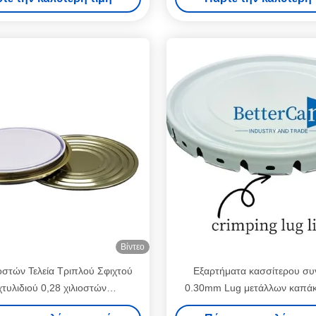
Βίντεο
ιοστών Τελεία Τριπλού Σφιχτού
Εξαρτήματα κασσίτερου συ
τυλιδιού 0,28 χιλιοστών
0.30mm Lug μετάλλων καπάκι
νουργήματα OEM χρώμα
αυτόματη μηχανή σφράγισης