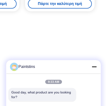
τιμή
Πάρτε την καλύτερη τιμή
Paintstins
Γρήγορη επικοινωνία
9:33 AM
Τηλ.
00-86-13711606141
Good day, what product are you looking 
for?
Ηλεκτρονικό
gembettercan@gmail.com