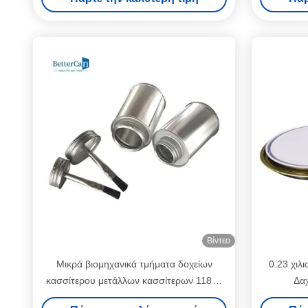
Βίντεο
Μικρά βιομηχανικά τμήματα δοχείων
0.23 χιλ
κασσίτερου μετάλλων κασσίτερων 118ml
Δαχ
χρωμάτων
Τεχ