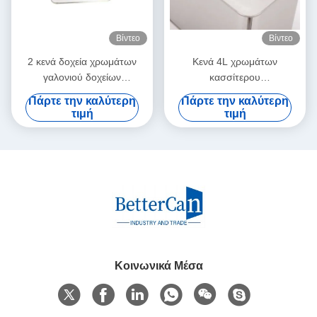
Βίντεο
Βίντεο
2 κενά δοχεία χρωμάτων
Κενά 4L χρωμάτων
γαλονιού δοχείων
κασσίτερου
κασσίτερου χρωμάτων
εμπορευματοκιβώτια
Πάρτε την καλύτερη
Πάρτε την καλύτερη
λίτρου για τη συσκευασία της
κασσίτερου πετρελαίου
τιμή
τιμή
λεπτύτερης χημικής ουσίας
δοχείων τετραγωνικά με το
καπάκι
Κοινωνικά Μέσα