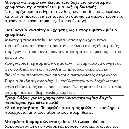
Μπορώ να πάρω ένα δείγμα των δοχείων κασσίτερου
χρωμάτων πρίν τοποθετώ μια μαζική διαταγή;
Ναι, παρέχουμε τα δείγματα των δοχείων κασσίτερου χρωμάτων
κατόπιν αιτήματος, επιτρέποντας σε σας για να αξιολογήσουμε το
προϊόν πρίν κάνουμε μια μεγαλύτερη διαταγή.
Γιατί δοχεία κασσίτερου χρήσης ως εμπορευματοκιβώτιο
χρωμάτων
Ανώτερη προστασία:
Τα δοχεία κασσίτερου χρωμάτων
προσφέρουν την άριστη προστασία ενάντια στους εξωτερικούς
παράγοντες, που συντηρούν την ποιότητα και τη μακροζωία του
χρώματος.
Αναγνώριση εμπορικών σημάτων:
Το μαρκάρισμα συνήθειας
στις βοήθειες δοχείων προωθεί το εμπορικό σήμα σας και
διακρίνει τα προϊόντα σας από τους ανταγωνιστές στην αγορά.
Ευρεία έκκληση αγοράς:
Η μεταβλητότητα των δοχείων τους
κάνει ελκυστικούς και στους μεμονωμένους καταναλωτές και στις
επιχειρήσεις στη βιομηχανία χρωμάτων.
Προφυλάξεις για τα χρησιμοποιώντας/storaging δοχεία
κασσίτερου χρωμάτων καλά
Υλική πρόσβαση:
Τα υψηλής ποιότητας φύλλα λευκοσιδήρου
προέρχονται από τους αξιόπιστους προμηθευτές.
Μπορέστε διαμορφώνοντας:
Τα φύλλα λευκοσιδήρου
διαμορφώνονται στις κυλινδρικές μορφές χρησιμοποιώντας τον