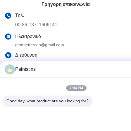
Γρήγορη επικοινωνία
Τηλ.
00-86-13711606141
Ηλεκτρονικό
gembettercan@gmail.com
Διεύθυνση
Οδός Huacheng, περιοχή Huadu, πόλη Guangzhou,
επαρχία Guangdong, Κίνα.
Paintstins
Πολιτική μυστικότητας
|
Sitemap
7:04 PM
Καλή ποιότητα της Κίνας Κενοί κασσίτεροι χρωμάτων
Good day, what product are you looking for?
Προμηθευτής. Πνευματικά δικαιώματα © 2023-2026 Guangzhou
BetterCan Industry and Trade Co., Ltd. . Διατηρούνται όλα τα
πνευματικά δικαιώματα.