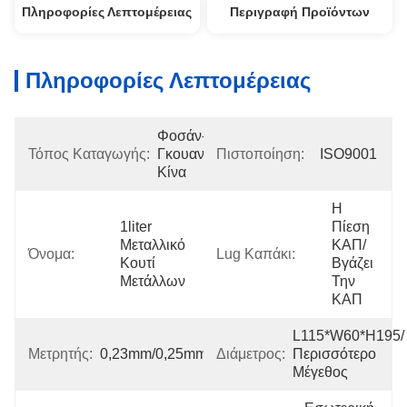
Πληροφορίες Λεπτομέρειας
Περιγραφή Προϊόντων
Πληροφορίες Λεπτομέρειας
Φοσάν-
Τόπος Καταγωγής:
Γκουανγκντόνγκ-
Πιστοποίηση:
ISO9001
Κίνα
Η 
1liter 
Πίεση 
Μεταλλικό 
ΚΑΠ/
Όνομα:
Lug Καπάκι:
Κουτί 
Βγάζει 
Μετάλλων
Την 
ΚΑΠ
L115*W60*H195/
Μετρητής:
0,23mm/0,25mm/0,28mm
Διάμετρος:
Περισσότερο 
Μέγεθος