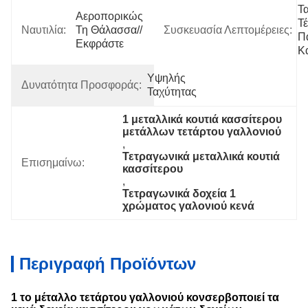
Τα
Αεροπορικώς 
Τ
Ναυτιλία:
Τη Θάλασσα//
Συσκευασία Λεπτομέρειες:
Π
Εκφράστε
Κ
Υψηλής 
Δυνατότητα Προσφοράς:
Ταχύτητας
1 μεταλλικά κουτιά κασσίτερου 
μετάλλων τετάρτου γαλλονιού
, 
Τετραγωνικά μεταλλικά κουτιά 
Επισημαίνω:
κασσίτερου
, 
Τετραγωνικά δοχεία 1 
χρώματος γαλονιού κενά
Περιγραφή Προϊόντων
1 το μέταλλο τετάρτου γαλλονιού κονσερβοποιεί τα