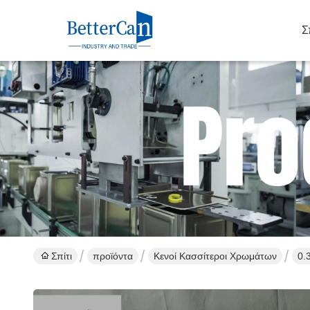
Σ
Σπίτι
προϊόντα
Κενοί Κασσίτεροι Χρωμάτων
0.