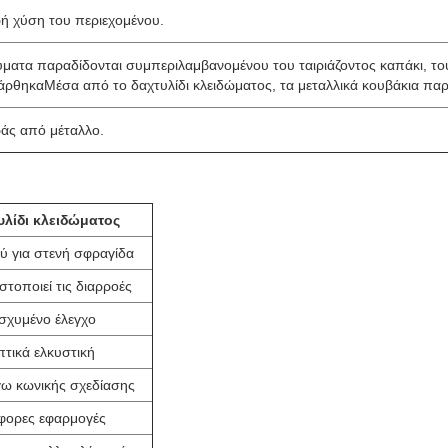
ρή χύση του περιεχομένου.
εύματα παραδίδονται συμπεριλαμβανομένου του ταιριάζοντος καπάκι, το
 νάρθηκαΜέσα από το δαχτυλίδι κλειδώματος, τα μεταλλικά κουβάκια πα
ράς από μέταλλο.
υλίδι κλειδώματος
ού για στενή σφραγίδα
στοποιεί τις διαρροές
ισχυμένο έλεγχο
πτικά ελκυστική
ω κωνικής σχεδίασης
άφορες εφαρμογές