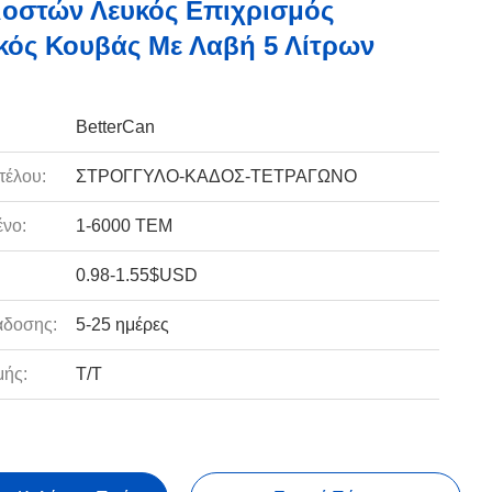
λιοστών Λευκός Επιχρισμός
κός Κουβάς Με Λαβή 5 Λίτρων
BetterCan
τέλου:
ΣΤΡΟΓΓΥΛΟ-ΚΑΔΟΣ-ΤΕΤΡΑΓΩΝΟ
νο:
1-6000 ΤΕΜ
0.98-1.55$USD
άδοσης:
5-25 ημέρες
ής:
Τ/Τ