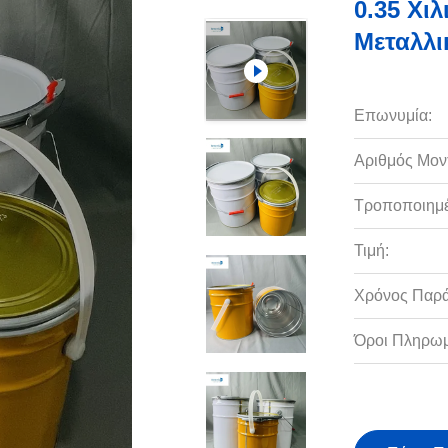
0.35 Χι
Μεταλλι
Επωνυμία:
Αριθμός Μον
Τροποποιημέ
Τιμή:
Χρόνος Παρ
Όροι Πληρωμ