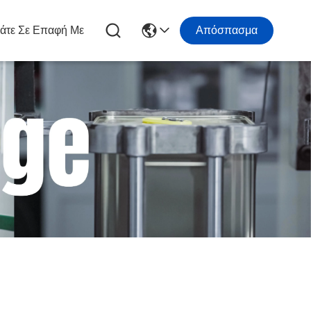
άτε Σε Επαφή Με
Απόσπασμα