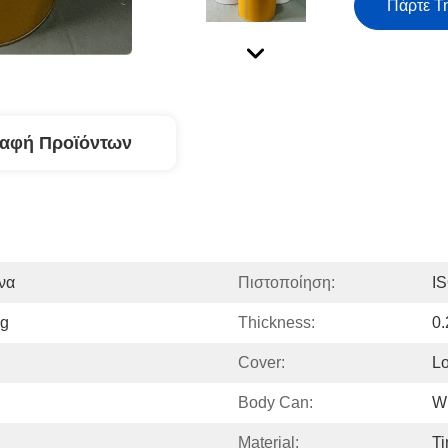
Πάρτε Τ
ραφή Προϊόντων
να
Πιστοποίηση:
I
ng
Thickness:
0
Cover:
Lo
Body Can:
Wh
Material:
Ti