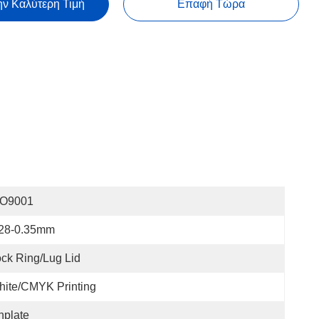
ην Καλύτερη Τιμή
Επαφή Τώρα
SO9001
.28-0.35mm
ck Ring/lug Lid
ite/CMYK Printing
nplate