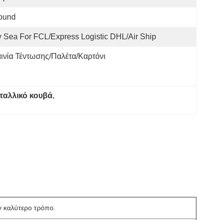
ound
 Sea For FCL/Express Logistic DHL/Air Ship
αινία Τέντωσης/παλέτα/καρτόνι
εταλλικό κουβά
, 
ν καλύτερο τρόπο.