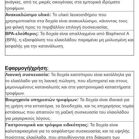
ανάγκες, από τις μικρές οικογένειες στα εμπορικά ιδρύματα
τροφίμων.
Ανακυκλώσιμο υλικό:
Το υλικό λευκοσιδήρου που
χρησιμοποιείται στα δοχεία είναι ανακυκλώσιμο, κάνοντας τους
μια φιλική προς το περιβάλλον επιλογή συσκευασίας.
BPA-ελεύθερος:
Τα δοχεία είναι απαλλαγμένα από Bisphenol Α
(BPA), η εξασφάλιση του ελαιολάδου παραμένει μη μολυσμένη και
ασφαλής για την κατανάλωση.
Εφαρμογή/χρήση:
Λιανική συσκευασία:
Τα δοχεία κασσίτερου είναι κατάλληλα για
το ελαιόλαδο για τη λιανική πώληση, που εξυπηρετεί και στους
μεμονωμένους καταναλωτές και στα γαστρονομικά καταστήματα
τροφίμων.
Βιομηχανία υπηρεσιών τροφίμων:
Τα δοχεία είναι ιδανικά για
τη χρήση στα εστιατόρια, τα ξενοδοχεία, και τις επιχειρήσεις τομέα
εστιάσεως που απαιτούν τη μαζική συσκευασία του ελαιολάδου
για μαγειρικούς λόγους.
Γαστρονομικά και τρόφιμα ειδικότητας:
Τα δοχεία είναι
καλοταιριασμένα για το ασφάλιστρο συσκευασίας και τα υψηλής
ποιότητας ελαιόλαδα, που απευθύνονται στη διάκριση των