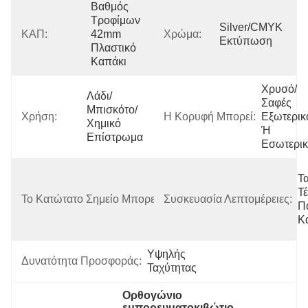
Βαθμός 
Τροφίμων 
Silver/CMYK 
ΚΑΠ:
42mm 
Χρώμα:
Εκτύπωση
Πλαστικό 
Καπάκι
Χρυσό/
Λάδι/
Σαφές 
Μπισκότο/
Χρήση:
Η Κορυφή Μπορεί:
Εξωτερικό
Χημικό 
Ή 
Επίστρωμα
Εσωτερι
Χρυσό/
Τα
Σαφές 
Τ
Το Κατώτατο Σημείο Μπορεί:
Συσκευασία Λεπτομέρειες:
Εξωτερικό 
Π
Ή 
Κ
Εσωτερικό
Υψηλής 
Δυνατότητα Προσφοράς:
Ταχύτητας
Ορθογώνιο 
εμπορευματοκιβώτιο 