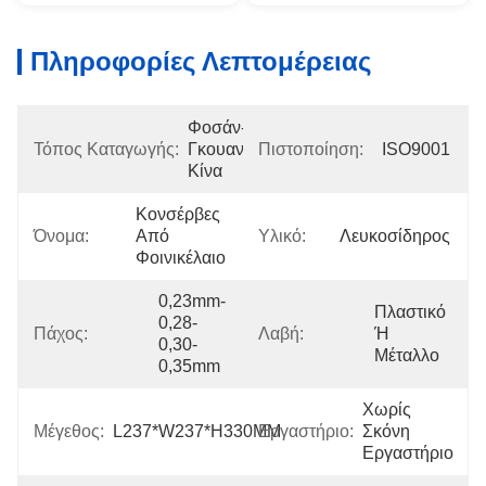
Πληροφορίες Λεπτομέρειας
Φοσάν-
Τόπος Καταγωγής:
Γκουανγκντόνγκ-
Πιστοποίηση:
ISO9001
Κίνα
Κονσέρβες 
Όνομα:
Από 
Υλικό:
Λευκοσίδηρος
Φοινικέλαιο
0,23mm-
Πλαστικό 
0,28-
Πάχος:
Λαβή:
Ή 
0,30-
Μέταλλο
0,35mm
Χωρίς 
Μέγεθος:
L237*W237*H330MM
Εργαστήριο:
Σκόνη 
Εργαστήριο