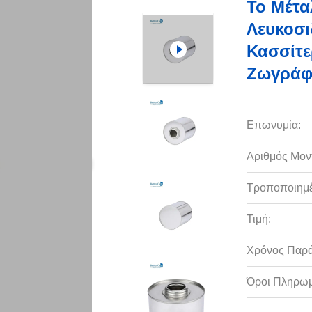
Το Μέτα
Λευκοσ
Κασσίτε
Ζωγρά
Επωνυμία:
Αριθμός Μον
Τροποποιημέ
Τιμή:
Χρόνος Παρ
Όροι Πληρωμ