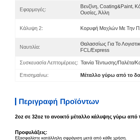
Βενζίνη, Coating&Paint, Κό
Εφαρμογές:
Ουσίες, Άλλη
Κάλυψη 2:
Κορυφή Μοχλών Με Την Π
Θαλασσίως Για Το Λογιστικ
Ναυτιλία:
FCL/Express
Συσκευασία Λεπτομέρειες:
Ταινία Τέντωσης/παλέτα/κ
Επισημαίνω:
Μέταλλο γύρω από το δο
Περιγραφή Προϊόντων
2oz σε 32oz το ανοικτό μέταλλο κάλυψης γύρω από
Προφυλάξεις:
Εξασφαλίστε κατάλληλη σφράγιση μετά από κάθε χρήση.