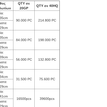
θος
QTY σε
QTY σε 40HQ
βωτίων
20GP
ία:
*35cm
90.000 PC
214.800 PC
ματα:
*29cm
ία:
*35cm
84.000 PC
198.000 PC
ματα:
*29cm
ία:
*39cm
56.000 PC
132.800 PC
ματα:
*29cm
ία:
*34cm
31.500 PC
75.600 PC
ματα:
*29cm
ία:
*41cm
16500pcs
39600pcs
ματα:
*29cm