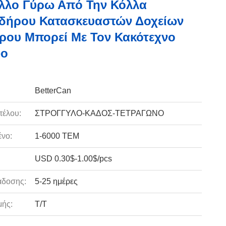
λλο Γύρω Από Την Κόλλα
ιδήρου Κατασκευαστών Δοχείων
ρου Μπορεί Με Τον Κακότεχνο
φο
BetterCan
τέλου:
ΣΤΡΟΓΓΥΛΟ-ΚΑΔΟΣ-ΤΕΤΡΑΓΩΝΟ
νο:
1-6000 ΤΕΜ
USD 0.30$-1.00$/pcs
άδοσης:
5-25 ημέρες
ής:
T/T