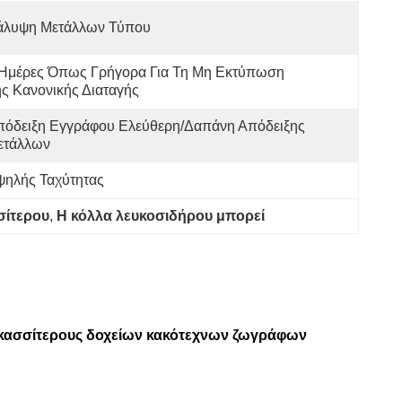
άλυψη Μετάλλων Τύπου
 Ημέρες Όπως Γρήγορα Για Τη Μη Εκτύπωση 
ς Κανονικής Διαταγής
πόδειξη Εγγράφου Ελεύθερη/δαπάνη Απόδειξης 
ετάλλων
ψηλής Ταχύτητας
σίτερου
, 
Η κόλλα λευκοσιδήρου μπορεί
ς κασσίτερους δοχείων κακότεχνων ζωγράφων