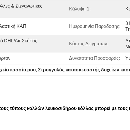
λλες & Στεγανωτικές 
Κάλυψη 1:
Κ
3
λαστική ΚΑΠ
Ημερομηνία Παράδοσης:
Τη
ό DHL/Air Σκάφος 
Α
Κόστος Δειγμάτων:
Μ
αρτόνι
Δυνατότητα Προσφοράς:
Υ
χείο κασσίτερου
, 
Στρογγυλός κατασκευαστής δοχείων κασ
 τους τύπους κολλών λευκοσιδήρου κόλλας μπορεί με του