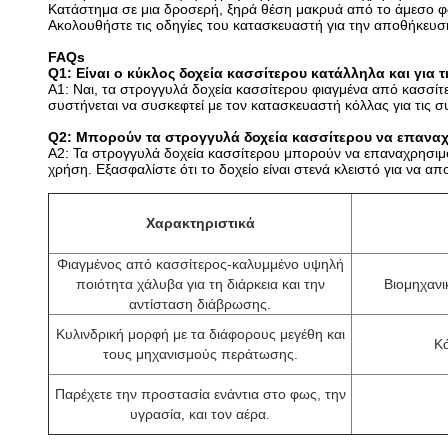
Κατάστημα σε μια δροσερή, ξηρά θέση μακρυά από το άμεσο φως
Ακολουθήστε τις οδηγίες του κατασκευαστή για την αποθήκευση,
FAQs
Q1: Είναι ο κύκλος δοχεία κασσίτερου κατάλληλα και για τ
Α1: Ναι, τα στρογγυλά δοχεία κασσίτερου φιαγμένα από κασσίτε
συστήνεται να συσκεφτεί με τον κατασκευαστή κόλλας για τις 
Q2: Μπορούν τα στρογγυλά δοχεία κασσίτερου να επανα
A2: Τα στρογγυλά δοχεία κασσίτερου μπορούν να επαναχρησιμο
χρήση. Εξασφαλίστε ότι το δοχείο είναι στενά κλειστό για να 
Χαρακτηριστικά
Φιαγμένος από κασσίτερος-καλυμμένο υψηλή
ποιότητα χάλυβα για τη διάρκεια και την
Βιομηχανι
αντίσταση διάβρωσης.
Κυλινδρική μορφή με τα διάφορους μεγέθη και
Κ
τους μηχανισμούς περάτωσης.
Παρέχετε την προστασία ενάντια στο φως, την
υγρασία, και τον αέρα.