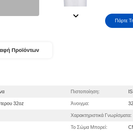
Πάρτε Τ
ραφή Προϊόντων
να
Πιστοποίηση:
I
ίτερου 32oz
Άνοιγμα:
3
Χαρακτηριστικά Γνωρίσματα:
Το Σώμα Μπορεί:
C