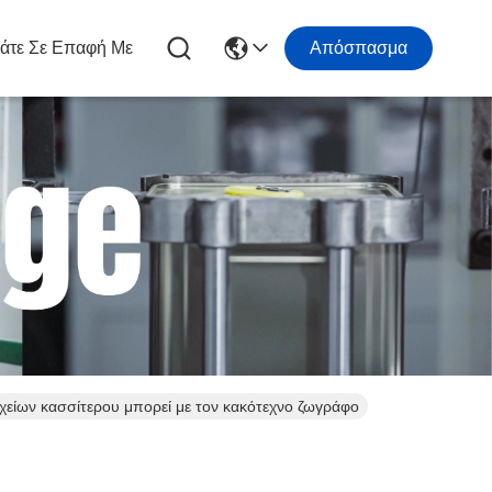
άτε Σε Επαφή Με
Απόσπασμα
είων κασσίτερου μπορεί με τον κακότεχνο ζωγράφο