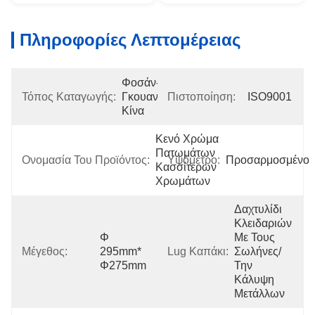
Πληροφορίες Λεπτομέρειας
Φοσάν-
Τόπος Καταγωγής:
Γκουανγκντόνγκ-
Πιστοποίηση:
ISO9001
Κίνα
Κενό Χρώμα 
Πατωμάτων 
Ονομασία Του Προϊόντος:
Υψόμετρο:
Προσαρμοσμένο
Κασσίτερων 
Χρωμάτων
Δαχτυλίδι 
Κλειδαριών 
Φ 
Με Τους 
Μέγεθος:
295mm* 
Lug Καπάκι:
Σωλήνες/
Φ275mm
Την 
Κάλυψη 
Μετάλλων