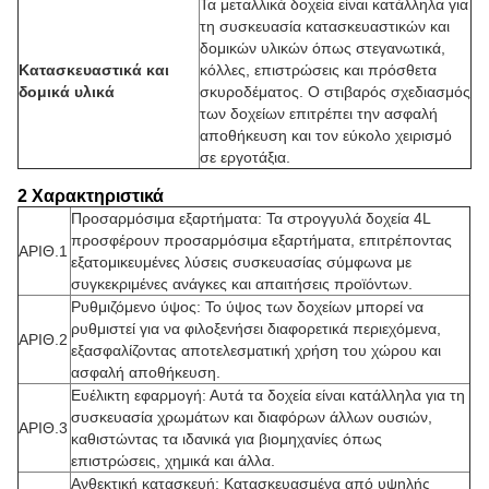
Τα μεταλλικά δοχεία είναι κατάλληλα για
τη συσκευασία κατασκευαστικών και
δομικών υλικών όπως στεγανωτικά,
Κατασκευαστικά και
κόλλες, επιστρώσεις και πρόσθετα
δομικά υλικά
σκυροδέματος. Ο στιβαρός σχεδιασμός
των δοχείων επιτρέπει την ασφαλή
αποθήκευση και τον εύκολο χειρισμό
σε εργοτάξια.
2 Χαρακτηριστικά
Προσαρμόσιμα εξαρτήματα: Τα στρογγυλά δοχεία 4L
προσφέρουν προσαρμόσιμα εξαρτήματα, επιτρέποντας
ΑΡΙΘ.1
εξατομικευμένες λύσεις συσκευασίας σύμφωνα με
συγκεκριμένες ανάγκες και απαιτήσεις προϊόντων.
Ρυθμιζόμενο ύψος: Το ύψος των δοχείων μπορεί να
ρυθμιστεί για να φιλοξενήσει διαφορετικά περιεχόμενα,
ΑΡΙΘ.2
εξασφαλίζοντας αποτελεσματική χρήση του χώρου και
ασφαλή αποθήκευση.
Ευέλικτη εφαρμογή: Αυτά τα δοχεία είναι κατάλληλα για τη
συσκευασία χρωμάτων και διαφόρων άλλων ουσιών,
ΑΡΙΘ.3
καθιστώντας τα ιδανικά για βιομηχανίες όπως
επιστρώσεις, χημικά και άλλα.
Ανθεκτική κατασκευή: Κατασκευασμένα από υψηλής