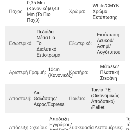
0,35 Mm 
White/CMYK 
(κανονικό)/0,43 
Πάχος:
Χρώμα:
Χρώμα 
Mm (το Πιο 
Εκτύπωσης
Παχύ)
Πεδιάδα 
Εκτύπωση 
Μέσα Για 
Λευκού/
Εσωτερικό:
Το 
Εξωτερικό:
Ασημί/
Διαλυτικό 
Λογότυπου
Επίστρωμα
Μέταλλο/
10cm 
Αριστερή Γραμμή:
Κρατήρα:
Πλαστική 
(κανονικός)
Στεφάνη
Ταινία PE 
Δια 
(οικονομικώς 
Αποστολή:
Θαλάσσης/
Πακέτο:
Αποδοτικό) 
Αέρος/express
/Pallet
Απόδειξη 
Τα
Εγγράφου/
Τ
Απόδειξη Σχεδίου:
Συσκευασία Λεπτομέρειες: