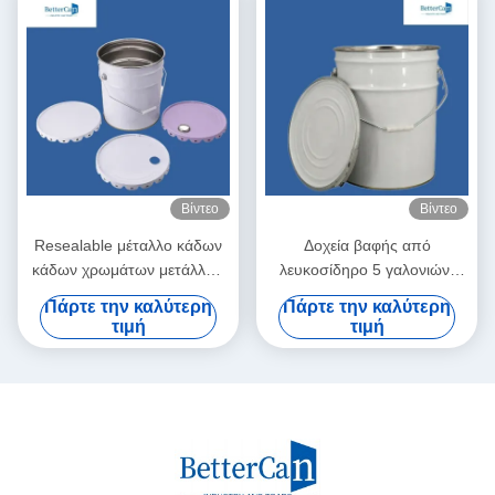
Βίντεο
Βίντεο
Resealable μέταλλο κάδων
Δοχεία βαφής από
κάδων χρωμάτων μετάλλων
λευκοσίδηρο 5 γαλονιών,
κάδος πέντε γαλονιού με το
μεταλλικό κουβά 20L με
Πάρτε την καλύτερη
Πάρτε την καλύτερη
καπάκι λαβών
καπάκι
τιμή
τιμή