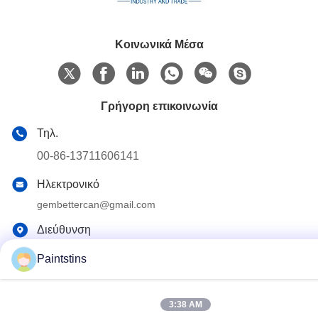
Κοινωνικά Μέσα
Γρήγορη επικοινωνία
Τηλ.
00-86-13711606141
Ηλεκτρονικό
gembettercan@gmail.com
Διεύθυνση
Οδός Huacheng, περιοχή Huadu, πόλη Guangzhou,
Paintstins
επαρχία Guangdong, Κίνα.
3:38 AM
Πολιτική μυστικότητας
|
Sitemap